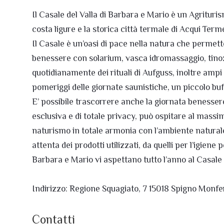
Il Casale del Valla di Barbara e Mario è un Agritur
costa ligure e la storica città termale di Acqui Term
Il Casale è un’oasi di pace nella natura che permett
benessere con solarium, vasca idromassaggio, tinoz
quotidianamente dei rituali di Aufguss, inoltre ampi 
pomeriggi delle giornate saunistiche, un piccolo buf
E’ possibile trascorrere anche la giornata benessere c
esclusiva e di totale privacy, può ospitare al massim
naturismo in totale armonia con l’ambiente natural
attenta dei prodotti utilizzati, da quelli per l’igiene
Barbara e Mario vi aspettano tutto l’anno al Casale 
Indirizzo: Regione Squagiato, 7 15018 Spigno Monfe
Contatti