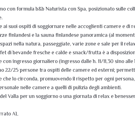
ismo con formula b&b Naturista con Spa, posizionato sulle col
e.
e ai suoi ospiti di soggiornare nelle accoglienti camere e di 
ze finlandesi e la sauna finlandese panoramica (al momento 
spazi nella natura, passeggiate, varie zone e sale per il relax
fet di bevande fresche e calde e snack/frutta è a disposizione
on ingresso giornaliero (ingresso dalle h. 11/11,30 sino alle h
o 22/25 persone tra ospiti delle camere ed esterni; permette 
e che lo circonda, promuovendo il rispetto per ogni persona
 personale nelle camere a quelli di pulizia degli ambienti.
del Valla per un soggiorno o una giornata di relax e benesser
rrato AL